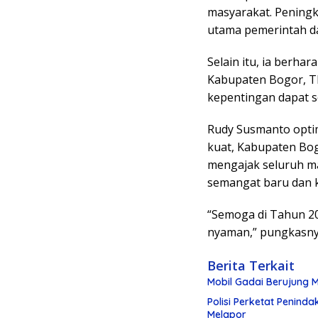
masyarakat. Peningka
utama pemerintah d
Selain itu, ia berha
Kabupaten Bogor, TN
kepentingan dapat s
Rudy Susmanto optim
kuat, Kabupaten Bog
mengajak seluruh m
semangat baru dan k
“Semoga di Tahun 2
nyaman,” pungkasny
Berita Terkait
Mobil Gadai Berujung M
Polisi Perketat Penind
Melapor