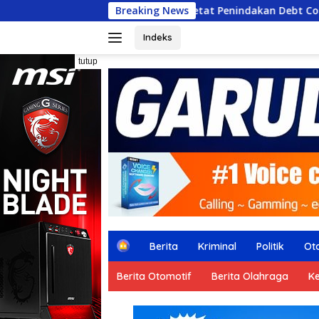
Langsung
Polisi Perketat Penindakan Debt Collector Nakal, Masyara
Breaking News
ke
konten
Indeks
tutup
H
Berita
Kriminal
Politik
Ot
o
m
Berita Otomotif
Berita Olahraga
K
e