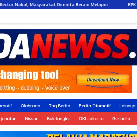
kat Diminta Berani Melapor
BPK Ungkap Temuan Pengada
omotif
Olahraga
Tag Berita
Berita Otomotif
Lainnya
ejahatan
Nissan
Bulutangkis
DKI Jakarta
Gerindra