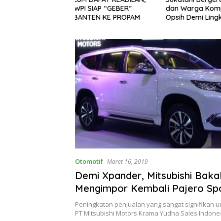
SIAP “GEBER”
dan Warga Kompak Gelar
Debt Col
EN KE PROPAM
Opsih Demi Lingkungan Bersih
Masyarak
dan Sehat
Melapor
Otomotif
Maret 16, 2019
Demi Xpander, Mitsubishi Baka
Mengimpor Kembali Pajero Sp
Peningkatan penjualan yang sangat signifikan u
PT Mitsubishi Motors Krama Yudha Sales Indon