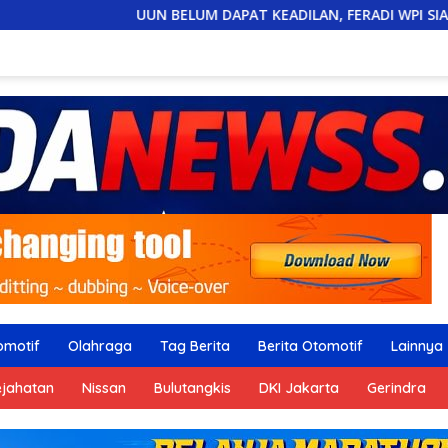
UUN BELUM DAPAT KEADILAN, FERADI WPI SIAP “GEBER
omotif
Olahraga
Tag Berita
Berita Otomotif
Lainnya
ejahatan
Nissan
Bulutangkis
DKI Jakarta
Gerindra