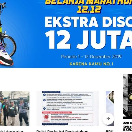
erketat Penindakan
BPK Ungkap Temuan
Mimpi