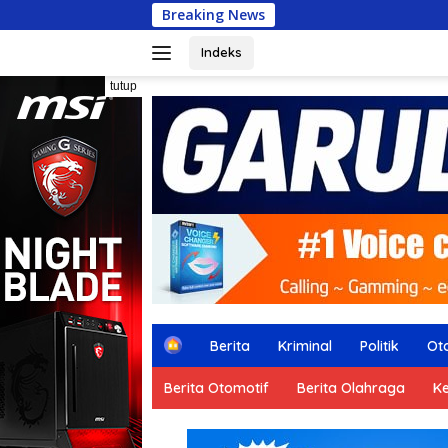
Langsung
Breaking News
ke
konten
Indeks
tutup
H
Berita
Kriminal
Politik
Ot
o
m
Berita Otomotif
Berita Olahraga
K
e