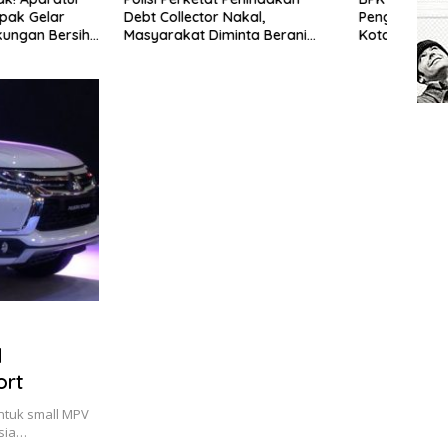
lector Nakal,
Pengadaan Disdik Depok, Wali
Rema
at Diminta Berani
Kota Diminta Bertindak
Keadi
l
ort
ntuk small MPV
esia…