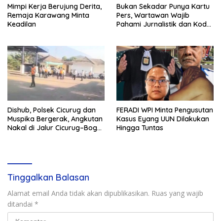
Mimpi Kerja Berujung Derita,
Bukan Sekadar Punya Kartu
Remaja Karawang Minta
Pers, Wartawan Wajib
Keadilan
Pahami Jurnalistik dan Kode
Etik
Dishub, Polsek Cicurug dan
FERADI WPI Minta Pengusutan
Muspika Bergerak, Angkutan
Kasus Eyang UUN Dilakukan
Nakal di Jalur Cicurug–Bogor
Hingga Tuntas
Jadi Sasaran Operasi
Tinggalkan Balasan
Alamat email Anda tidak akan dipublikasikan.
Ruas yang wajib
ditandai
*