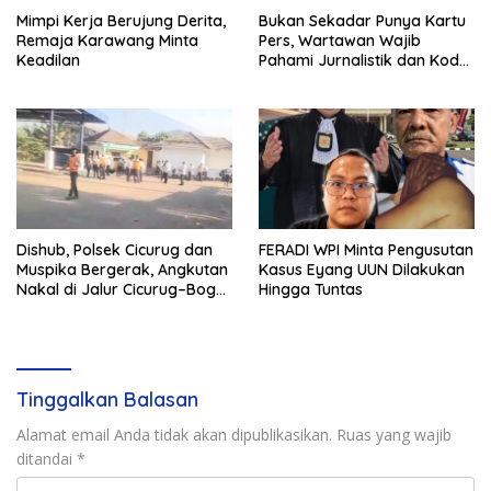
Mimpi Kerja Berujung Derita,
Bukan Sekadar Punya Kartu
Remaja Karawang Minta
Pers, Wartawan Wajib
Keadilan
Pahami Jurnalistik dan Kode
Etik
Dishub, Polsek Cicurug dan
FERADI WPI Minta Pengusutan
Muspika Bergerak, Angkutan
Kasus Eyang UUN Dilakukan
Nakal di Jalur Cicurug–Bogor
Hingga Tuntas
Jadi Sasaran Operasi
Tinggalkan Balasan
Alamat email Anda tidak akan dipublikasikan.
Ruas yang wajib
ditandai
*