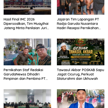
Hasil Final IMC 2026
Jajaran Tim Lapangan PT
Dipersoalkan, Tim Muaythai
Radja Garuda Nusantara
Jateng Minta Penilaian Juri
Hadiri Resepsi Pernikahan
Dibuka
Ijat Sejati
Pernikahan Staf Redaksi
Tawasul Akbar POSKAB Sapu
GarudaNewss Dihadiri
Jagat Cicurug, Perkuat
Pimpinan dan Pembina PT
Silaturahmi dan Ukhuwah
Radja Garuda Nusantara