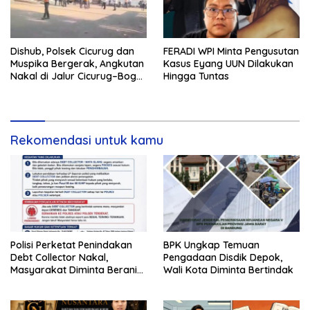
Dishub, Polsek Cicurug dan
FERADI WPI Minta Pengusutan
Muspika Bergerak, Angkutan
Kasus Eyang UUN Dilakukan
Nakal di Jalur Cicurug–Bogor
Hingga Tuntas
Jadi Sasaran Operasi
Rekomendasi untuk kamu
Polisi Perketat Penindakan
BPK Ungkap Temuan
Debt Collector Nakal,
Pengadaan Disdik Depok,
Masyarakat Diminta Berani
Wali Kota Diminta Bertindak
Melapor