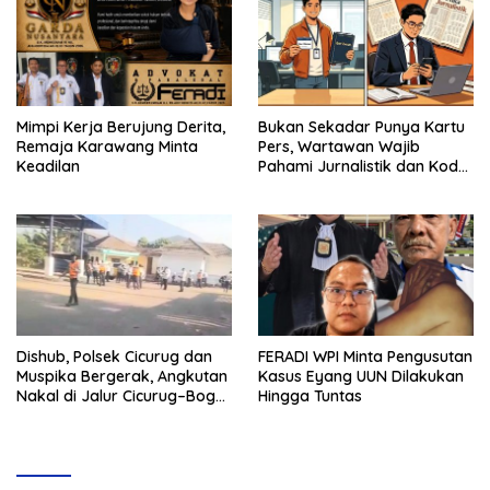
Mimpi Kerja Berujung Derita,
Bukan Sekadar Punya Kartu
Remaja Karawang Minta
Pers, Wartawan Wajib
Keadilan
Pahami Jurnalistik dan Kode
Etik
Dishub, Polsek Cicurug dan
FERADI WPI Minta Pengusutan
Muspika Bergerak, Angkutan
Kasus Eyang UUN Dilakukan
Nakal di Jalur Cicurug–Bogor
Hingga Tuntas
Jadi Sasaran Operasi