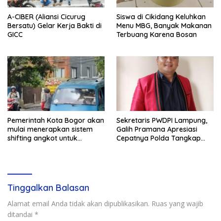
A-CIBER (Aliansi Cicurug
Siswa di Cikidang Keluhkan
Bersatu) Gelar Kerja Bakti di
Menu MBG, Banyak Makanan
GICC
Terbuang Karena Bosan
Pemerintah Kota Bogor akan
Sekretaris PWDPI Lampung,
mulai menerapkan sistem
Galih Pramana Apresiasi
shifting angkot untuk
Cepatnya Polda Tangkap
kendaraan dari Kabupaten
Pelaku Rudapaksa Anak di
Bogor yang masuk ke
Natar
wilayah kota.
Tinggalkan Balasan
Alamat email Anda tidak akan dipublikasikan.
Ruas yang wajib
ditandai
*