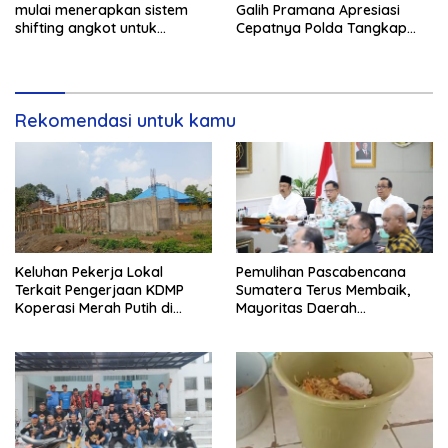
mulai menerapkan sistem
Galih Pramana Apresiasi
shifting angkot untuk
Cepatnya Polda Tangkap
kendaraan dari Kabupaten
Pelaku Rudapaksa Anak di
Bogor yang masuk ke
Natar
wilayah kota.
Rekomendasi untuk kamu
Keluhan Pekerja Lokal
Pemulihan Pascabencana
Terkait Pengerjaan KDMP
Sumatera Terus Membaik,
Koperasi Merah Putih di
Mayoritas Daerah
Kelurahan Rancamaya
Terdampak Kembali Normal