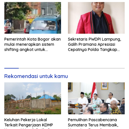
Pemerintah Kota Bogor akan
Sekretaris PWDPI Lampung,
mulai menerapkan sistem
Galih Pramana Apresiasi
shifting angkot untuk
Cepatnya Polda Tangkap
kendaraan dari Kabupaten
Pelaku Rudapaksa Anak di
Bogor yang masuk ke
Natar
wilayah kota.
Rekomendasi untuk kamu
Keluhan Pekerja Lokal
Pemulihan Pascabencana
Terkait Pengerjaan KDMP
Sumatera Terus Membaik,