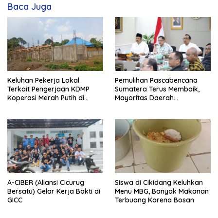
Baca Juga
Keluhan Pekerja Lokal
Pemulihan Pascabencana
Terkait Pengerjaan KDMP
Sumatera Terus Membaik,
Koperasi Merah Putih di
Mayoritas Daerah
Kelurahan Rancamaya
Terdampak Kembali Normal
A-CIBER (Aliansi Cicurug
Siswa di Cikidang Keluhkan
Bersatu) Gelar Kerja Bakti di
Menu MBG, Banyak Makanan
GICC
Terbuang Karena Bosan