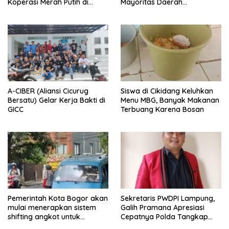
Koperasi Merah Putih di
Mayoritas Daerah
Kelurahan Rancamaya
Terdampak Kembali Normal
A-CIBER (Aliansi Cicurug
Siswa di Cikidang Keluhkan
Bersatu) Gelar Kerja Bakti di
Menu MBG, Banyak Makanan
GICC
Terbuang Karena Bosan
Pemerintah Kota Bogor akan
Sekretaris PWDPI Lampung,
mulai menerapkan sistem
Galih Pramana Apresiasi
shifting angkot untuk
Cepatnya Polda Tangkap
kendaraan dari Kabupaten
Pelaku Rudapaksa Anak di