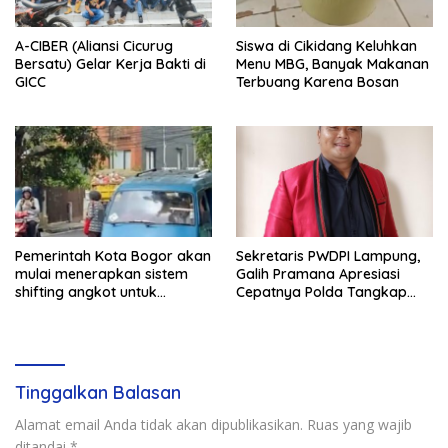
A-CIBER (Aliansi Cicurug
Siswa di Cikidang Keluhkan
Bersatu) Gelar Kerja Bakti di
Menu MBG, Banyak Makanan
GICC
Terbuang Karena Bosan
Pemerintah Kota Bogor akan
Sekretaris PWDPI Lampung,
mulai menerapkan sistem
Galih Pramana Apresiasi
shifting angkot untuk
Cepatnya Polda Tangkap
kendaraan dari Kabupaten
Pelaku Rudapaksa Anak di
Bogor yang masuk ke
Natar
wilayah kota.
Tinggalkan Balasan
Alamat email Anda tidak akan dipublikasikan.
Ruas yang wajib
ditandai
*