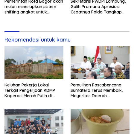
Pemerintah Kota Bogor akan
Sekretaris PWDPI Lampung,
mulai menerapkan sistem
Galih Pramana Apresiasi
shifting angkot untuk
Cepatnya Polda Tangkap
kendaraan dari Kabupaten
Pelaku Rudapaksa Anak di
Bogor yang masuk ke
Natar
wilayah kota.
Rekomendasi untuk kamu
Keluhan Pekerja Lokal
Pemulihan Pascabencana
Terkait Pengerjaan KDMP
Sumatera Terus Membaik,
Koperasi Merah Putih di
Mayoritas Daerah
Kelurahan Rancamaya
Terdampak Kembali Normal