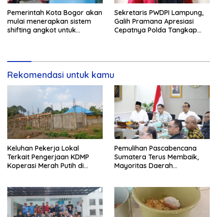
Pemerintah Kota Bogor akan
Sekretaris PWDPI Lampung,
mulai menerapkan sistem
Galih Pramana Apresiasi
shifting angkot untuk
Cepatnya Polda Tangkap
kendaraan dari Kabupaten
Pelaku Rudapaksa Anak di
Bogor yang masuk ke
Natar
wilayah kota.
Rekomendasi untuk kamu
Keluhan Pekerja Lokal
Pemulihan Pascabencana
Terkait Pengerjaan KDMP
Sumatera Terus Membaik,
Koperasi Merah Putih di
Mayoritas Daerah
Kelurahan Rancamaya
Terdampak Kembali Normal