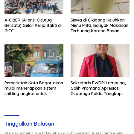
A-CIBER (Aliansi Cicurug
Siswa di Cikidang Keluhkan
Bersatu) Gelar Kerja Bakti di
Menu MBG, Banyak Makanan
GICC
Terbuang Karena Bosan
Pemerintah Kota Bogor akan
Sekretaris PWDPI Lampung,
mulai menerapkan sistem
Galih Pramana Apresiasi
shifting angkot untuk
Cepatnya Polda Tangkap
kendaraan dari Kabupaten
Pelaku Rudapaksa Anak di
Bogor yang masuk ke
Natar
wilayah kota.
Tinggalkan Balasan
Alamat email Anda tidak akan dipublikasikan.
Ruas yang wajib