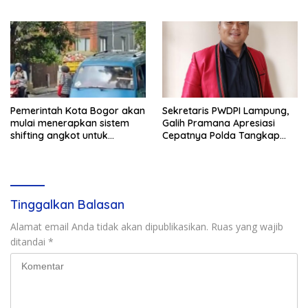
Pemerintah Kota Bogor akan
Sekretaris PWDPI Lampung,
mulai menerapkan sistem
Galih Pramana Apresiasi
shifting angkot untuk
Cepatnya Polda Tangkap
kendaraan dari Kabupaten
Pelaku Rudapaksa Anak di
Bogor yang masuk ke
Natar
wilayah kota.
Tinggalkan Balasan
Alamat email Anda tidak akan dipublikasikan.
Ruas yang wajib
ditandai
*