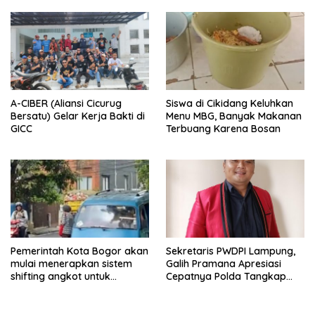
A-CIBER (Aliansi Cicurug
Siswa di Cikidang Keluhkan
Bersatu) Gelar Kerja Bakti di
Menu MBG, Banyak Makanan
GICC
Terbuang Karena Bosan
Pemerintah Kota Bogor akan
Sekretaris PWDPI Lampung,
mulai menerapkan sistem
Galih Pramana Apresiasi
shifting angkot untuk
Cepatnya Polda Tangkap
kendaraan dari Kabupaten
Pelaku Rudapaksa Anak di
Bogor yang masuk ke
Natar
wilayah kota.