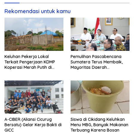
Rekomendasi untuk kamu
Keluhan Pekerja Lokal
Pemulihan Pascabencana
Terkait Pengerjaan KDMP
Sumatera Terus Membaik,
Koperasi Merah Putih di
Mayoritas Daerah
Kelurahan Rancamaya
Terdampak Kembali Normal
A-CIBER (Aliansi Cicurug
Siswa di Cikidang Keluhkan
Bersatu) Gelar Kerja Bakti di
Menu MBG, Banyak Makanan
GICC
Terbuang Karena Bosan