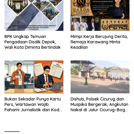
BPK Ungkap Temuan
Mimpi Kerja Berujung Derita,
Pengadaan Disdik Depok,
Remaja Karawang Minta
Wali Kota Diminta Bertindak
Keadilan
Bukan Sekadar Punya Kartu
Dishub, Polsek Cicurug dan
Pers, Wartawan Wajib
Muspika Bergerak, Angkutan
Pahami Jurnalistik dan Kode
Nakal di Jalur Cicurug–Bogor
Etik
Jadi Sasaran Operasi