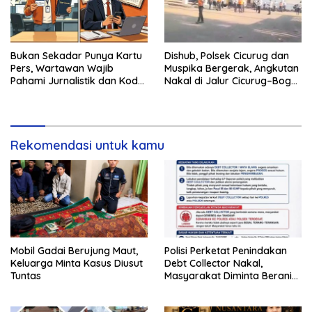
Bukan Sekadar Punya Kartu
Dishub, Polsek Cicurug dan
Pers, Wartawan Wajib
Muspika Bergerak, Angkutan
Pahami Jurnalistik dan Kode
Nakal di Jalur Cicurug–Bogor
Etik
Jadi Sasaran Operasi
Rekomendasi untuk kamu
Mobil Gadai Berujung Maut,
Polisi Perketat Penindakan
Keluarga Minta Kasus Diusut
Debt Collector Nakal,
Tuntas
Masyarakat Diminta Berani
Melapor