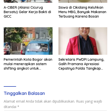
A-CIBER (Aliansi Cicurug
Siswa di Cikidang Keluhkan
Bersatu) Gelar Kerja Bakti di
Menu MBG, Banyak Makanan
GICC
Terbuang Karena Bosan
Pemerintah Kota Bogor akan
Sekretaris PWDPI Lampung,
mulai menerapkan sistem
Galih Pramana Apresiasi
shifting angkot untuk
Cepatnya Polda Tangkap
kendaraan dari Kabupaten
Pelaku Rudapaksa Anak di
Bogor yang masuk ke
Natar
wilayah kota.
Tinggalkan Balasan
Alamat email Anda tidak akan dipublikasikan.
Ruas yang wajib
ditandai
*