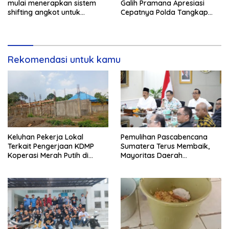
mulai menerapkan sistem
Galih Pramana Apresiasi
shifting angkot untuk
Cepatnya Polda Tangkap
kendaraan dari Kabupaten
Pelaku Rudapaksa Anak di
Bogor yang masuk ke
Natar
wilayah kota.
Rekomendasi untuk kamu
Keluhan Pekerja Lokal
Pemulihan Pascabencana
Terkait Pengerjaan KDMP
Sumatera Terus Membaik,
Koperasi Merah Putih di
Mayoritas Daerah
Kelurahan Rancamaya
Terdampak Kembali Normal