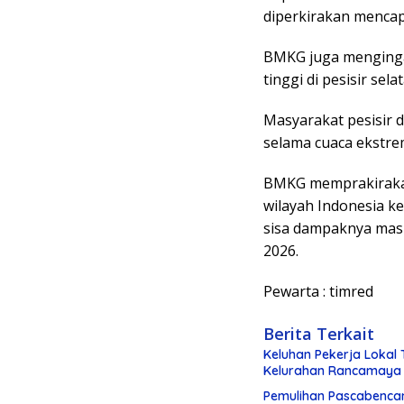
diperkirakan mencap
BMKG juga menginga
tinggi di pesisir se
Masyarakat pesisir 
selama cuaca ekstre
BMKG memprakirakan
wilayah Indonesia k
sisa dampaknya masi
2026.
Pewarta : timred
Berita Terkait
Keluhan Pekerja Lokal 
Kelurahan Rancamaya
Pemulihan Pascabenca