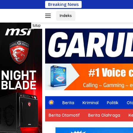
Langsung
Breaking News
Arisan
ke
konten
Indeks
tutup
H
Berita
Kriminal
Politik
Ot
o
m
Berita Otomotif
Berita Olahraga
K
e