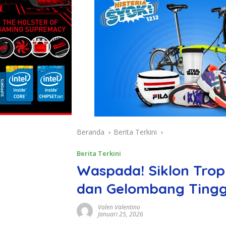
Beranda
Berita Terkini
Berita Terkini
Waspada! Siklon Trop
dan Gelombang Tinggi 
Valen Valentino
Januari 25, 2026