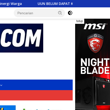
UUN BELUM DAPAT KEADILAN, FERADI WPI SIAP “GEBER” POLDA B
tutup