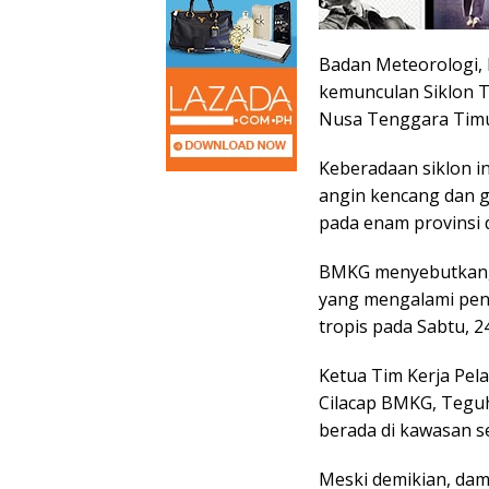
Badan Meteorologi, K
kemunculan Siklon T
Nusa Tenggara Timu
Keberadaan siklon i
angin kencang dan g
pada enam provinsi d
BMKG menyebutkan, S
yang mengalami peng
tropis pada Sabtu, 2
Ketua Tim Kerja Pel
Cilacap BMKG, Tegu
berada di kawasan s
Meski demikian, damp