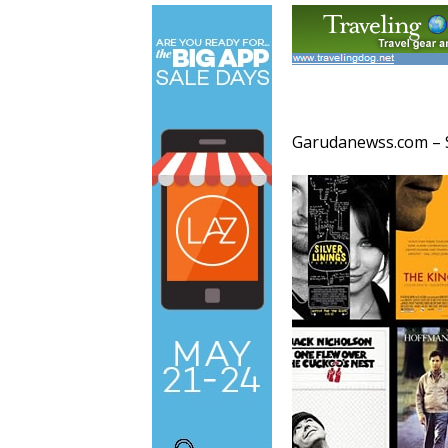
Garudanewss.com – S