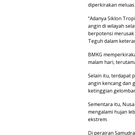
diperkirakan meluas 
“Adanya Siklon Tro
angin di wilayah se
berpotensi merusak 
Teguh dalam keteran
BMKG memperkirakan 
malam hari, terutama
Selain itu, terdapat
angin kencang dan g
ketinggian gelomban
Sementara itu, Nusa
mengalami hujan leba
ekstrem.
Di perairan Samudra