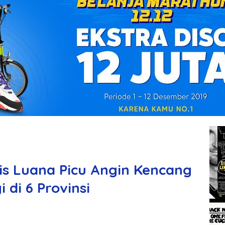
is Luana Picu Angin Kencang
di 6 Provinsi