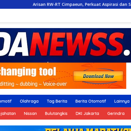
 RW-RT Cimpaeun, Perkuat Aspirasi dan Sinergi Warga
omotif
Olahraga
Tag Berita
Berita Otomotif
Lainnya
ejahatan
Nissan
Bulutangkis
DKI Jakarta
Gerindra