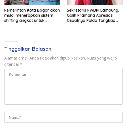
Pemerintah Kota Bogor akan
Sekretaris PWDPI Lampung,
mulai menerapkan sistem
Galih Pramana Apresiasi
shifting angkot untuk
Cepatnya Polda Tangkap
kendaraan dari Kabupaten
Pelaku Rudapaksa Anak di
Bogor yang masuk ke
Natar
wilayah kota.
Tinggalkan Balasan
Alamat email Anda tidak akan dipublikasikan.
Ruas yang wajib
ditandai
*