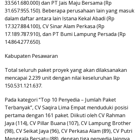
33.561.680.000) dan PT Jais Maju Bersama (Rp
31.657.955.150). Beberapa perusahaan lain yang masuk
dalam daftar antara lain Istana Kekal Abadi (Rp
17.327.884.100), CV Sinar Alam Perkasa (Rp
17.189.787.910), dan PT Bumi Lampung Persada (Rp
14.864.277.650).
Kabupaten Pesawaran
Total seluruh paket proyek yang akan dilaksanakan
mencapai 2.239 unit dengan nilai keseluruhan Rp
150.531.121.637.
Pada kategori “Top 10 Penyedia – Jumlah Paket
Terbanyak”, CV Saqira Lima Empat menduduki posisi
pertama dengan 161 paket. Diikuti oleh CV Rahman
Jaya (114), CV Pillar Buana (107), CV Lampung Brother
(98), CV Seikat Jaya (96), CV Perkasa Alam (89), CV Putri
Menggala Bersatu (88), dengan tiga penyedia lainnya