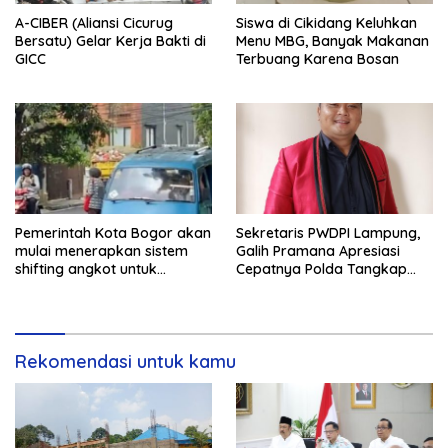
A-CIBER (Aliansi Cicurug
Siswa di Cikidang Keluhkan
Bersatu) Gelar Kerja Bakti di
Menu MBG, Banyak Makanan
GICC
Terbuang Karena Bosan
Pemerintah Kota Bogor akan
Sekretaris PWDPI Lampung,
mulai menerapkan sistem
Galih Pramana Apresiasi
shifting angkot untuk
Cepatnya Polda Tangkap
kendaraan dari Kabupaten
Pelaku Rudapaksa Anak di
Bogor yang masuk ke
Natar
wilayah kota.
Rekomendasi untuk kamu