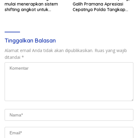
mulai menerapkan sistem
Galih Pramana Apresiasi
shifting angkot untuk
Cepatnya Polda Tangkap
kendaraan dari Kabupaten
Pelaku Rudapaksa Anak di
Bogor yang masuk ke
Natar
wilayah kota.
Tinggalkan Balasan
Alamat email Anda tidak akan dipublikasikan.
Ruas yang wajib
ditandai
*