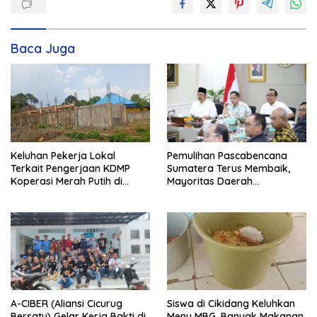
Baca Juga
Keluhan Pekerja Lokal
Pemulihan Pascabencana
Terkait Pengerjaan KDMP
Sumatera Terus Membaik,
Koperasi Merah Putih di
Mayoritas Daerah
Kelurahan Rancamaya
Terdampak Kembali Normal
A-CIBER (Aliansi Cicurug
Siswa di Cikidang Keluhkan
Bersatu) Gelar Kerja Bakti di
Menu MBG, Banyak Makanan