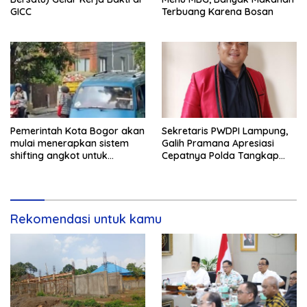
GICC
Terbuang Karena Bosan
Pemerintah Kota Bogor akan
Sekretaris PWDPI Lampung,
mulai menerapkan sistem
Galih Pramana Apresiasi
shifting angkot untuk
Cepatnya Polda Tangkap
kendaraan dari Kabupaten
Pelaku Rudapaksa Anak di
Bogor yang masuk ke
Natar
wilayah kota.
Rekomendasi untuk kamu