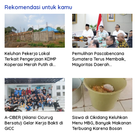
Rekomendasi untuk kamu
Keluhan Pekerja Lokal
Pemulihan Pascabencana
Terkait Pengerjaan KDMP
Sumatera Terus Membaik,
Koperasi Merah Putih di
Mayoritas Daerah
Kelurahan Rancamaya
Terdampak Kembali Normal
A-CIBER (Aliansi Cicurug
Siswa di Cikidang Keluhkan
Bersatu) Gelar Kerja Bakti di
Menu MBG, Banyak Makanan
GICC
Terbuang Karena Bosan