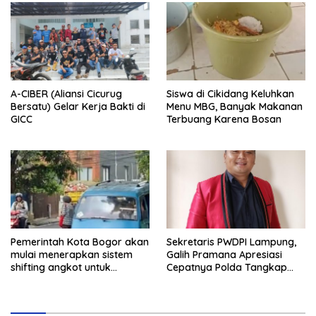
A-CIBER (Aliansi Cicurug
Siswa di Cikidang Keluhkan
Bersatu) Gelar Kerja Bakti di
Menu MBG, Banyak Makanan
GICC
Terbuang Karena Bosan
Pemerintah Kota Bogor akan
Sekretaris PWDPI Lampung,
mulai menerapkan sistem
Galih Pramana Apresiasi
shifting angkot untuk
Cepatnya Polda Tangkap
kendaraan dari Kabupaten
Pelaku Rudapaksa Anak di
Bogor yang masuk ke
Natar
wilayah kota.