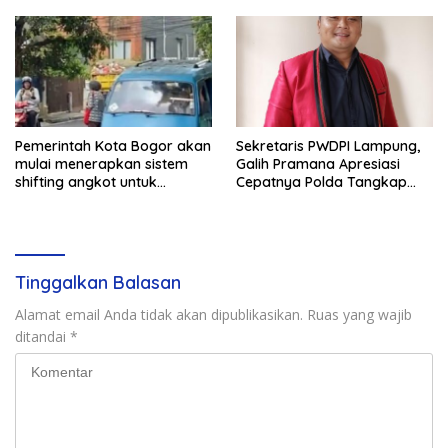
Pemerintah Kota Bogor akan
Sekretaris PWDPI Lampung,
mulai menerapkan sistem
Galih Pramana Apresiasi
shifting angkot untuk
Cepatnya Polda Tangkap
kendaraan dari Kabupaten
Pelaku Rudapaksa Anak di
Bogor yang masuk ke
Natar
wilayah kota.
Tinggalkan Balasan
Alamat email Anda tidak akan dipublikasikan.
Ruas yang wajib
ditandai
*