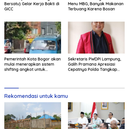
Bersatu) Gelar Kerja Bakti di
Menu MBG, Banyak Makanan
GICC
Terbuang Karena Bosan
Pemerintah Kota Bogor akan
Sekretaris PWDPI Lampung,
mulai menerapkan sistem
Galih Pramana Apresiasi
shifting angkot untuk
Cepatnya Polda Tangkap
kendaraan dari Kabupaten
Pelaku Rudapaksa Anak di
Bogor yang masuk ke
Natar
wilayah kota.
Rekomendasi untuk kamu