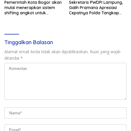
Pemerintah Kota Bogor akan
Sekretaris PWDPI Lampung,
mulai menerapkan sistem
Galih Pramana Apresiasi
shifting angkot untuk
Cepatnya Polda Tangkap
kendaraan dari Kabupaten
Pelaku Rudapaksa Anak di
Bogor yang masuk ke
Natar
wilayah kota.
Tinggalkan Balasan
Alamat email Anda tidak akan dipublikasikan.
Ruas yang wajib
ditandai
*