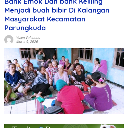
Bank Emok Dan bank Keliling
Menjadi buah bibir Di Kalangan
Masyarakat Kecamatan
Parungkuda
Valen Valentino
Maret 9, 2026