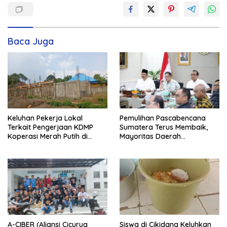
Baca Juga
Keluhan Pekerja Lokal
Pemulihan Pascabencana
Terkait Pengerjaan KDMP
Sumatera Terus Membaik,
Koperasi Merah Putih di
Mayoritas Daerah
Kelurahan Rancamaya
Terdampak Kembali Normal
A-CIBER (Aliansi Cicurug
Siswa di Cikidang Keluhkan