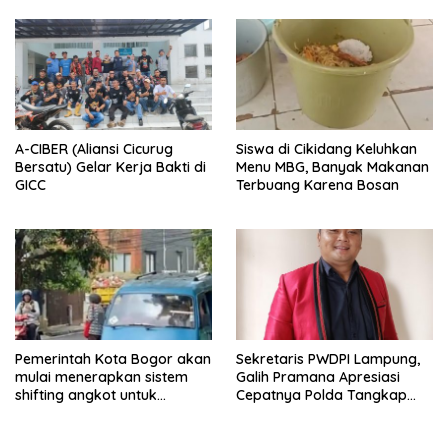
A-CIBER (Aliansi Cicurug
Siswa di Cikidang Keluhkan
Bersatu) Gelar Kerja Bakti di
Menu MBG, Banyak Makanan
GICC
Terbuang Karena Bosan
Pemerintah Kota Bogor akan
Sekretaris PWDPI Lampung,
mulai menerapkan sistem
Galih Pramana Apresiasi
shifting angkot untuk
Cepatnya Polda Tangkap
kendaraan dari Kabupaten
Pelaku Rudapaksa Anak di
Bogor yang masuk ke
Natar