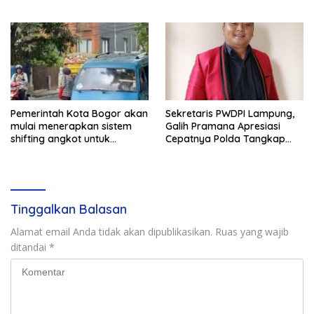
Pemerintah Kota Bogor akan
Sekretaris PWDPI Lampung,
mulai menerapkan sistem
Galih Pramana Apresiasi
shifting angkot untuk
Cepatnya Polda Tangkap
kendaraan dari Kabupaten
Pelaku Rudapaksa Anak di
Bogor yang masuk ke
Natar
wilayah kota.
Tinggalkan Balasan
Alamat email Anda tidak akan dipublikasikan.
Ruas yang wajib
ditandai
*