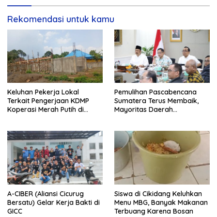
wilayah kota.
Rekomendasi untuk kamu
Keluhan Pekerja Lokal
Pemulihan Pascabencana
Terkait Pengerjaan KDMP
Sumatera Terus Membaik,
Koperasi Merah Putih di
Mayoritas Daerah
Kelurahan Rancamaya
Terdampak Kembali Normal
A-CIBER (Aliansi Cicurug
Siswa di Cikidang Keluhkan
Bersatu) Gelar Kerja Bakti di
Menu MBG, Banyak Makanan
GICC
Terbuang Karena Bosan