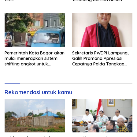
Pemerintah Kota Bogor akan
Sekretaris PWDPI Lampung,
mulai menerapkan sistem
Galih Pramana Apresiasi
shifting angkot untuk
Cepatnya Polda Tangkap
kendaraan dari Kabupaten
Pelaku Rudapaksa Anak di
Bogor yang masuk ke
Natar
wilayah kota.
Rekomendasi untuk kamu