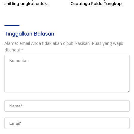
shifting angkot untuk
Cepatnya Polda Tangkap
kendaraan dari Kabupaten
Pelaku Rudapaksa Anak di
Bogor yang masuk ke
Natar
wilayah kota.
Tinggalkan Balasan
Alamat email Anda tidak akan dipublikasikan.
Ruas yang wajib
ditandai
*