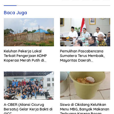
Baca Juga
Keluhan Pekerja Lokal
Pemulihan Pascabencana
Terkait Pengerjaan KDMP
Sumatera Terus Membaik,
Koperasi Merah Putih di
Mayoritas Daerah
Kelurahan Rancamaya
Terdampak Kembali Normal
A-CIBER (Aliansi Cicurug
Siswa di Cikidang Keluhkan
Bersatu) Gelar Kerja Bakti di
Menu MBG, Banyak Makanan
GICC
Terbuang Karena Bosan