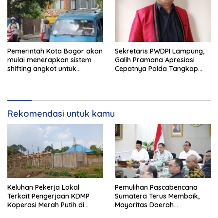
Pemerintah Kota Bogor akan
Sekretaris PWDPI Lampung,
mulai menerapkan sistem
Galih Pramana Apresiasi
shifting angkot untuk
Cepatnya Polda Tangkap
kendaraan dari Kabupaten
Pelaku Rudapaksa Anak di
Bogor yang masuk ke
Natar
wilayah kota.
Rekomendasi untuk kamu
Keluhan Pekerja Lokal
Pemulihan Pascabencana
Terkait Pengerjaan KDMP
Sumatera Terus Membaik,
Koperasi Merah Putih di
Mayoritas Daerah
Kelurahan Rancamaya
Terdampak Kembali Normal