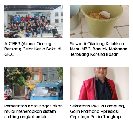
A-CIBER (Aliansi Cicurug
Siswa di Cikidang Keluhkan
Bersatu) Gelar Kerja Bakti di
Menu MBG, Banyak Makanan
GICC
Terbuang Karena Bosan
Pemerintah Kota Bogor akan
Sekretaris PWDPI Lampung,
mulai menerapkan sistem
Galih Pramana Apresiasi
shifting angkot untuk
Cepatnya Polda Tangkap
kendaraan dari Kabupaten
Pelaku Rudapaksa Anak di
Bogor yang masuk ke
Natar
wilayah kota.