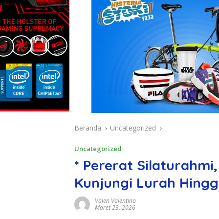
Beranda
Uncategorized
Uncategorized
* Pererat Silaturahm
Kunjungi Lurah Hingg
Valen Valentino
Maret 23, 2026