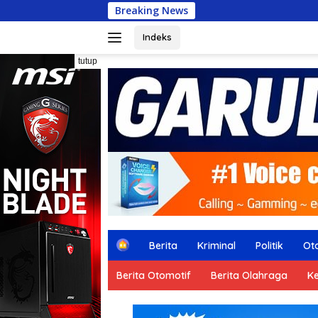
Langsung
Breaking News
HILM
ke
konten
Indeks
tutup
H
Berita
Kriminal
Politik
Ot
o
m
Berita Otomotif
Berita Olahraga
K
e