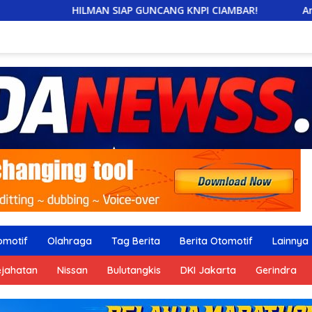
AN SIAP GUNCANG KNPI CIAMBAR!
Arisan RW-RT Cimpaeu
omotif
Olahraga
Tag Berita
Berita Otomotif
Lainnya
ejahatan
Nissan
Bulutangkis
DKI Jakarta
Gerindra