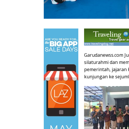
Garudanewss.com Jud
silaturahmi dan mem
pemerintah, jajara
kunjungan ke sejumla