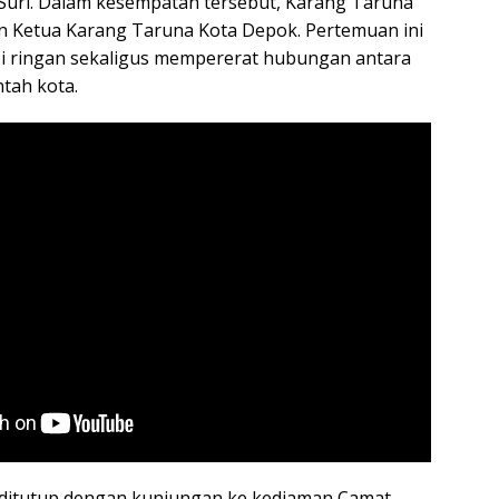
Suri. Dalam kesempatan tersebut, Karang Taruna
n Ketua Karang Taruna Kota Depok. Pertemuan ini
si ringan sekaligus mempererat hubungan antara
tah kota.
 ditutup dengan kunjungan ke kediaman Camat