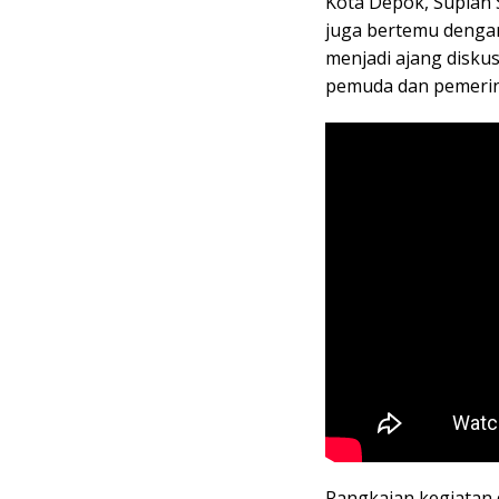
Kota Depok, Supian 
juga bertemu denga
menjadi ajang disku
pemuda dan pemerin
Rangkaian kegiatan