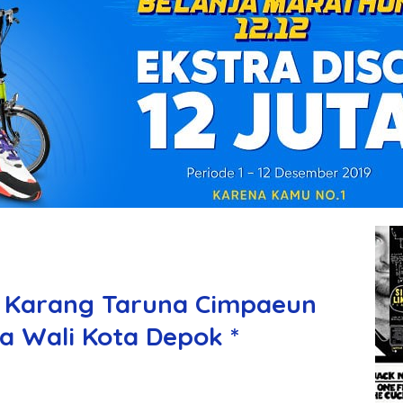
i, Karang Taruna Cimpaeun
a Wali Kota Depok *