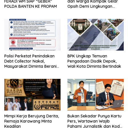
FERADI WPI SIAP “GEBER”
dan Warga Kompak Gelar
POLDA BANTEN KE PROPAM
Opsih Demi Lingkungan
Bersih dan Sehat
Polisi Perketat Penindakan
BPK Ungkap Temuan
Debt Collector Nakal,
Pengadaan Disdik Depok,
Masyarakat Diminta Berani
Wali Kota Diminta Bertindak
Melapor
Mimpi Kerja Berujung Derita,
Bukan Sekadar Punya Kartu
Remaja Karawang Minta
Pers, Wartawan Wajib
Keadilan
Pahami Jurnalistik dan Kode