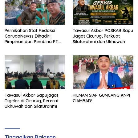
Pernikahan Staf Redaksi
Tawasul Akbar POSKAB Sapu
GarudaNewss Dihadiri
Jagat Cicurug, Perkuat
Pimpinan dan Pembina PT
Silaturahmi dan Ukhuwah
Radja Garuda Nusantara
Tawasul Akbar Sapujagat
HILMAN SIAP GUNCANG KNPI
Digelar di Cicurug, Pererat
CIAMBAR!
Ukhuwah dan Silaturahmi
Tinggalkan Balasan