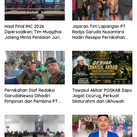
Hasil Final IMC 2026
Jajaran Tim Lapangan PT
Dipersoalkan, Tim Muaythai
Radja Garuda Nusantara
Jateng Minta Penilaian Juri
Hadiri Resepsi Pernikahan
Dibuka
Ijat Sejati
Pernikahan Staf Redaksi
Tawasul Akbar POSKAB Sapu
GarudaNewss Dihadiri
Jagat Cicurug, Perkuat
Pimpinan dan Pembina PT
Silaturahmi dan Ukhuwah
Radja Garuda Nusantara