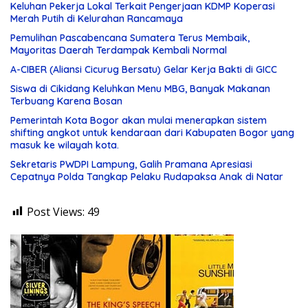
Keluhan Pekerja Lokal Terkait Pengerjaan KDMP Koperasi
Merah Putih di Kelurahan Rancamaya
Pemulihan Pascabencana Sumatera Terus Membaik,
Mayoritas Daerah Terdampak Kembali Normal
A-CIBER (Aliansi Cicurug Bersatu) Gelar Kerja Bakti di GICC
Siswa di Cikidang Keluhkan Menu MBG, Banyak Makanan
Terbuang Karena Bosan
Pemerintah Kota Bogor akan mulai menerapkan sistem
shifting angkot untuk kendaraan dari Kabupaten Bogor yang
masuk ke wilayah kota.
Sekretaris PWDPI Lampung, Galih Pramana Apresiasi
Cepatnya Polda Tangkap Pelaku Rudapaksa Anak di Natar
Post Views:
49