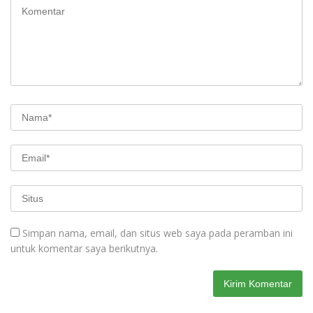
Simpan nama, email, dan situs web saya pada peramban ini
untuk komentar saya berikutnya.