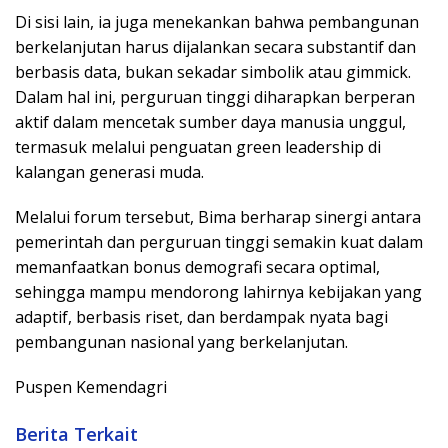
Di sisi lain, ia juga menekankan bahwa pembangunan
berkelanjutan harus dijalankan secara substantif dan
berbasis data, bukan sekadar simbolik atau gimmick.
Dalam hal ini, perguruan tinggi diharapkan berperan
aktif dalam mencetak sumber daya manusia unggul,
termasuk melalui penguatan green leadership di
kalangan generasi muda.
Melalui forum tersebut, Bima berharap sinergi antara
pemerintah dan perguruan tinggi semakin kuat dalam
memanfaatkan bonus demografi secara optimal,
sehingga mampu mendorong lahirnya kebijakan yang
adaptif, berbasis riset, dan berdampak nyata bagi
pembangunan nasional yang berkelanjutan.
Puspen Kemendagri
Berita Terkait