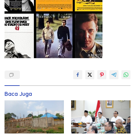
Baca Juga