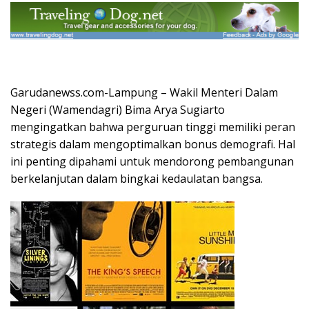
Garudanewss.com-Lampung – Wakil Menteri Dalam
Negeri (Wamendagri) Bima Arya Sugiarto
mengingatkan bahwa perguruan tinggi memiliki peran
strategis dalam mengoptimalkan bonus demografi. Hal
ini penting dipahami untuk mendorong pembangunan
berkelanjutan dalam bingkai kedaulatan bangsa.