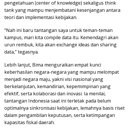
pengetahuan (center of knowledge) sekaligus think
tank yang mampu menjembatani kesenjangan antara
teori dan implementasi kebijakan.
“Nah ini baru tantangan saya untuk teman-teman
kampus, mari kita compile data itu. Kemendagri akan
urun rembuk, kita akan exchange ideas dan sharing
data,” tegasnya.
Lebih lanjut, Bima menguraikan empat kunci
keberhasilan negara-negara yang mampu melompat
menjadi negara maju, yakni visi nasional yang
berkelanjutan, kemandirian, kepemimpinan yang
efektif, serta kolaborasi dan inovasi. Ia menilai,
tantangan Indonesia saat ini terletak pada belum
optimalnya sinkronisasi kebijakan, lemahnya basis riset
dalam pengambilan keputusan, serta ketimpangan
kapasitas fiskal daerah.