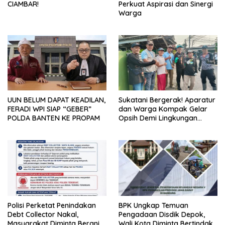
CIAMBAR!
Perkuat Aspirasi dan Sinergi
Warga
UUN BELUM DAPAT KEADILAN,
Sukatani Bergerak! Aparatur
FERADI WPI SIAP “GEBER”
dan Warga Kompak Gelar
POLDA BANTEN KE PROPAM
Opsih Demi Lingkungan
Bersih dan Sehat
Polisi Perketat Penindakan
BPK Ungkap Temuan
Debt Collector Nakal,
Pengadaan Disdik Depok,
Masyarakat Diminta Berani
Wali Kota Diminta Bertindak