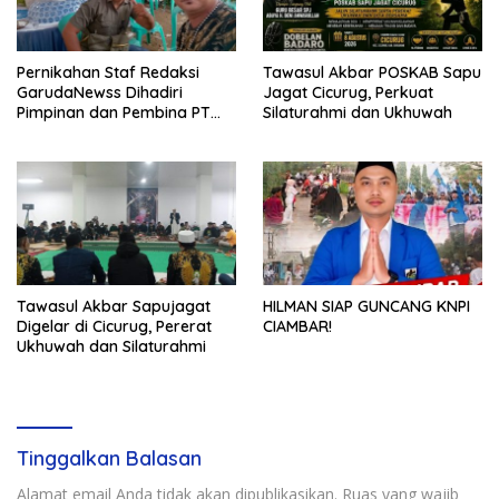
Pernikahan Staf Redaksi
Tawasul Akbar POSKAB Sapu
GarudaNewss Dihadiri
Jagat Cicurug, Perkuat
Pimpinan dan Pembina PT
Silaturahmi dan Ukhuwah
Radja Garuda Nusantara
Tawasul Akbar Sapujagat
HILMAN SIAP GUNCANG KNPI
Digelar di Cicurug, Pererat
CIAMBAR!
Ukhuwah dan Silaturahmi
Tinggalkan Balasan
Alamat email Anda tidak akan dipublikasikan.
Ruas yang wajib