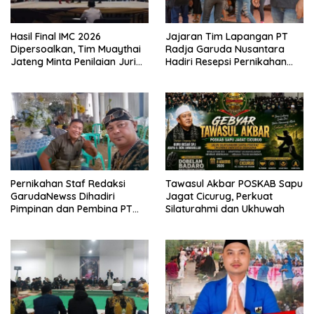
Hasil Final IMC 2026
Jajaran Tim Lapangan PT
Dipersoalkan, Tim Muaythai
Radja Garuda Nusantara
Jateng Minta Penilaian Juri
Hadiri Resepsi Pernikahan
Dibuka
Ijat Sejati
Pernikahan Staf Redaksi
Tawasul Akbar POSKAB Sapu
GarudaNewss Dihadiri
Jagat Cicurug, Perkuat
Pimpinan dan Pembina PT
Silaturahmi dan Ukhuwah
Radja Garuda Nusantara