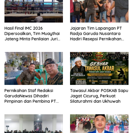
Hasil Final IMC 2026
Jajaran Tim Lapangan PT
Dipersoalkan, Tim Muaythai
Radja Garuda Nusantara
Jateng Minta Penilaian Juri
Hadiri Resepsi Pernikahan
Dibuka
Ijat Sejati
Pernikahan Staf Redaksi
Tawasul Akbar POSKAB Sapu
GarudaNewss Dihadiri
Jagat Cicurug, Perkuat
Pimpinan dan Pembina PT
Silaturahmi dan Ukhuwah
Radja Garuda Nusantara