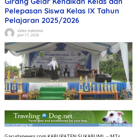
Girang Gelar Kenaikan Kelas dan
Pelepasan Siswa Kelas IX Tahun
Pelajaran 2025/2026
Valen Valentino
Juni 17, 2026
Garudanewss.com KABUPATEN SUKABUMI, – MTs