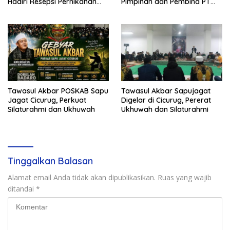
Hadiri Resepsi Pernikahan
Pimpinan dan Pembina PT
Ijat Sejati
Radja Garuda Nusantara
Tawasul Akbar POSKAB Sapu
Tawasul Akbar Sapujagat
Jagat Cicurug, Perkuat
Digelar di Cicurug, Pererat
Silaturahmi dan Ukhuwah
Ukhuwah dan Silaturahmi
Tinggalkan Balasan
Alamat email Anda tidak akan dipublikasikan.
Ruas yang wajib
ditandai
*