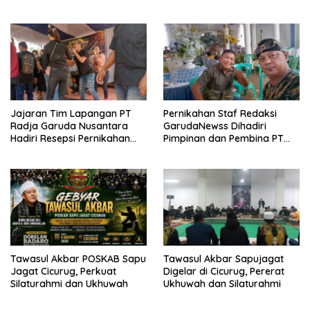
Dibuka
Jajaran Tim Lapangan PT
Pernikahan Staf Redaksi
Radja Garuda Nusantara
GarudaNewss Dihadiri
Hadiri Resepsi Pernikahan
Pimpinan dan Pembina PT
Ijat Sejati
Radja Garuda Nusantara
Tawasul Akbar POSKAB Sapu
Tawasul Akbar Sapujagat
Jagat Cicurug, Perkuat
Digelar di Cicurug, Pererat
Silaturahmi dan Ukhuwah
Ukhuwah dan Silaturahmi