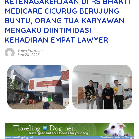
KETENAGAKERJAAN DI RS BHAKTI
MEDICARE CICURUG BERUJUNG
BUNTU, ORANG TUA KARYAWAN
MENGAKU DIINTIMIDASI
KEHADIRAN EMPAT LAWYER
Valen Valentino
Juni 24, 2026