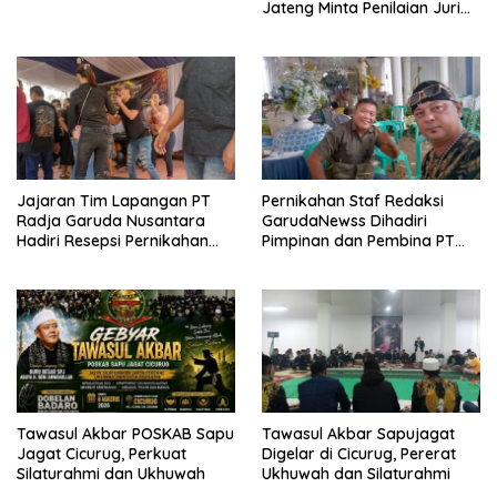
Jateng Minta Penilaian Juri
Dibuka
Jajaran Tim Lapangan PT
Pernikahan Staf Redaksi
Radja Garuda Nusantara
GarudaNewss Dihadiri
Hadiri Resepsi Pernikahan
Pimpinan dan Pembina PT
Ijat Sejati
Radja Garuda Nusantara
Tawasul Akbar POSKAB Sapu
Tawasul Akbar Sapujagat
Jagat Cicurug, Perkuat
Digelar di Cicurug, Pererat
Silaturahmi dan Ukhuwah
Ukhuwah dan Silaturahmi