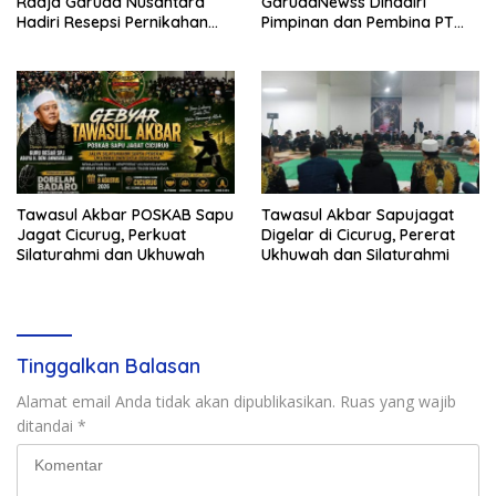
Radja Garuda Nusantara
GarudaNewss Dihadiri
Hadiri Resepsi Pernikahan
Pimpinan dan Pembina PT
Ijat Sejati
Radja Garuda Nusantara
Tawasul Akbar POSKAB Sapu
Tawasul Akbar Sapujagat
Jagat Cicurug, Perkuat
Digelar di Cicurug, Pererat
Silaturahmi dan Ukhuwah
Ukhuwah dan Silaturahmi
Tinggalkan Balasan
Alamat email Anda tidak akan dipublikasikan.
Ruas yang wajib
ditandai
*