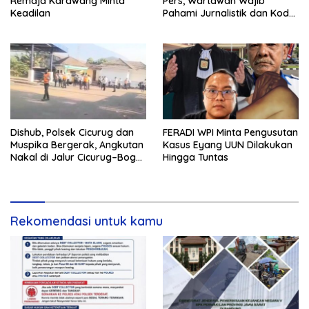
Remaja Karawang Minta
Pers, Wartawan Wajib
Keadilan
Pahami Jurnalistik dan Kode
Etik
Dishub, Polsek Cicurug dan
FERADI WPI Minta Pengusutan
Muspika Bergerak, Angkutan
Kasus Eyang UUN Dilakukan
Nakal di Jalur Cicurug–Bogor
Hingga Tuntas
Jadi Sasaran Operasi
Rekomendasi untuk kamu