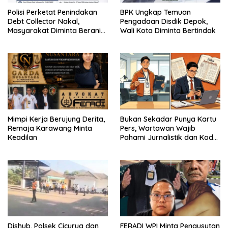
Polisi Perketat Penindakan
BPK Ungkap Temuan
Debt Collector Nakal,
Pengadaan Disdik Depok,
Masyarakat Diminta Berani
Wali Kota Diminta Bertindak
Melapor
Mimpi Kerja Berujung Derita,
Bukan Sekadar Punya Kartu
Remaja Karawang Minta
Pers, Wartawan Wajib
Keadilan
Pahami Jurnalistik dan Kode
Etik
Dishub, Polsek Cicurug dan
FERADI WPI Minta Pengusutan