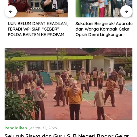
UUN BELUM DAPAT KEADILAN,
Sukatani Bergerak! Aparatur
FERADI WPI SIAP “GEBER”
dan Warga Kompak Gelar
POLDA BANTEN KE PROPAM
Opsih Demi Lingkungan
Bersih dan Sehat
Pendidikan
Januari 13, 2026
Seluruh Siswa dan Guru SLB Negeri Bogor Gelar