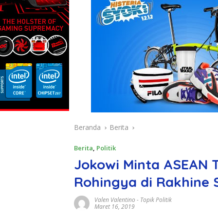
Beranda
Berita
Berita
,
Politik
Jokowi Minta ASEAN 
Rohingya di Rakhine 
Valen Valentino
-
Topik Politik
Maret 16, 2019