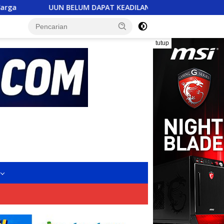
DAPAT KEADILAN, FERADI WPI SIAP “GEBER” POLDA BANTEN KE 
tutup