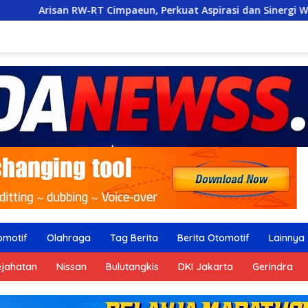
paeun, Perkuat Aspirasi dan Sinergi Warga
UUN BELUM 
omotif
Olahraga
Tag Berita
Berita Otomotif
Lainnya
ejahatan
Nissan
Bulutangkis
DKI Jakarta
Gerindra