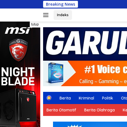
Langsung
Breaking News
Arisan RW-RT Cim
ke
konten
Indeks
tutup
H
Berita
Kriminal
Politik
Ot
o
m
Berita Otomotif
Berita Olahraga
K
e