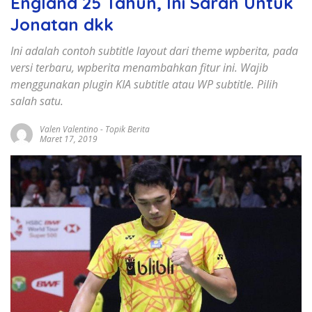
England 25 Tahun, Ini Saran Untuk
Jonatan dkk
Ini adalah contoh subtitle layout dari theme wpberita, pada
versi terbaru, wpberita menambahkan fitur ini. Wajib
menggunakan plugin KIA subtitle atau WP subtitle. Pilih
salah satu.
Valen Valentino
-
Topik Berita
Maret 17, 2019