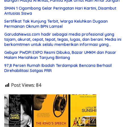
Bangun Masjid Al’Ikhlas, Panitia Ajak Umat Raih Amal Jariyah
SMAN 1 Cigombong Gelar Peringatan Hari Kartini, Disambut
Antusias Siswa
Sertifikat Tak Kunjung Terbit, Warga Keluhkan Dugaan
Permainan Oknum BPN Lamsel
GarudaNewss.com hadir sebagai media profesional yang
tajam, akurat, cepat, tepat, tegas, lugas, dan berani. Media ini
berkomitmen untuk selalu memberikan informasi yang
berkualitas serta menjadi
Gebyar PWDPI EXPO Resmi Dibuka, Bazar UMKM dan Pasar
Malam Meriahkan Tanjung Bintang
97,8 Persen Rumah Ibadah Terdampak Bencana Berhasil
Direhabilitasi Satgas PRR
Post Views:
84