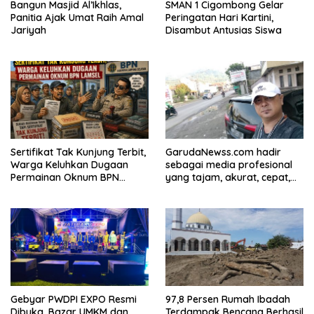
Bangun Masjid Al’Ikhlas,
SMAN 1 Cigombong Gelar
Panitia Ajak Umat Raih Amal
Peringatan Hari Kartini,
Jariyah
Disambut Antusias Siswa
Sertifikat Tak Kunjung Terbit,
GarudaNewss.com hadir
Warga Keluhkan Dugaan
sebagai media profesional
Permainan Oknum BPN
yang tajam, akurat, cepat,
Lamsel
tepat, tegas, lugas, dan
berani. Media ini
berkomitmen untuk selalu
memberikan informasi yang
berkualitas serta menjadi
Gebyar PWDPI EXPO Resmi
97,8 Persen Rumah Ibadah
Dibuka, Bazar UMKM dan
Terdampak Bencana Berhasil