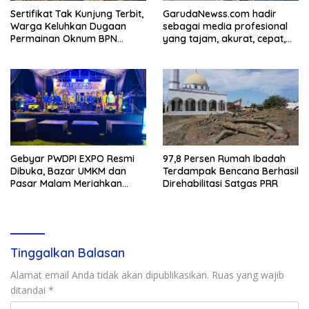
Sertifikat Tak Kunjung Terbit,
GarudaNewss.com hadir
Warga Keluhkan Dugaan
sebagai media profesional
Permainan Oknum BPN
yang tajam, akurat, cepat,
Lamsel
tepat, tegas, lugas, dan
berani. Media ini
berkomitmen untuk selalu
memberikan informasi yang
berkualitas serta menjadi
Gebyar PWDPI EXPO Resmi
97,8 Persen Rumah Ibadah
Dibuka, Bazar UMKM dan
Terdampak Bencana Berhasil
Pasar Malam Meriahkan
Direhabilitasi Satgas PRR
Tanjung Bintang
Tinggalkan Balasan
Alamat email Anda tidak akan dipublikasikan.
Ruas yang wajib
ditandai
*