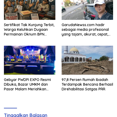
Sertifikat Tak Kunjung Terbit,
GarudaNewss.com hadir
Warga Keluhkan Dugaan
sebagai media profesional
Permainan Oknum BPN
yang tajam, akurat, cepat,
Lamsel
tepat, tegas, lugas, dan
berani. Media ini
berkomitmen untuk selalu
memberikan informasi yang
berkualitas serta menjadi
Gebyar PWDPI EXPO Resmi
97,8 Persen Rumah Ibadah
Dibuka, Bazar UMKM dan
Terdampak Bencana Berhasil
Pasar Malam Meriahkan
Direhabilitasi Satgas PRR
Tanjung Bintang
Tinggalkan Balasan