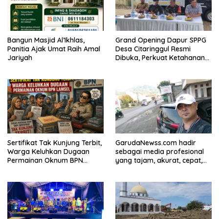
Bangun Masjid Al’Ikhlas,
Grand Opening Dapur SPPG
Panitia Ajak Umat Raih Amal
Desa Citaringgul Resmi
Jariyah
Dibuka, Perkuat Ketahanan
Pangan dan Ekonomi Warga
Sertifikat Tak Kunjung Terbit,
GarudaNewss.com hadir
Warga Keluhkan Dugaan
sebagai media profesional
Permainan Oknum BPN
yang tajam, akurat, cepat,
Lamsel
tepat, tegas, lugas, dan
berani. Media ini
berkomitmen untuk selalu
memberikan informasi yang
berkualitas serta menjadi