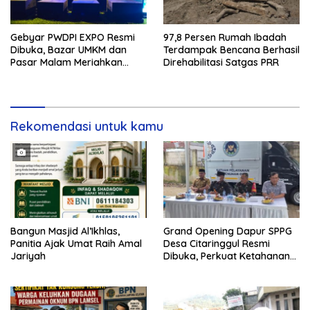
Gebyar PWDPI EXPO Resmi
97,8 Persen Rumah Ibadah
Dibuka, Bazar UMKM dan
Terdampak Bencana Berhasil
Pasar Malam Meriahkan
Direhabilitasi Satgas PRR
Tanjung Bintang
Rekomendasi untuk kamu
Bangun Masjid Al’Ikhlas,
Grand Opening Dapur SPPG
Panitia Ajak Umat Raih Amal
Desa Citaringgul Resmi
Jariyah
Dibuka, Perkuat Ketahanan
Pangan dan Ekonomi Warga