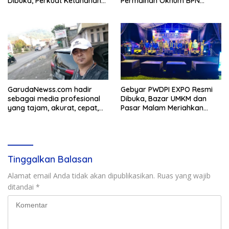
Dibuka, Perkuat Ketahanan
Permainan Oknum BPN
Pangan dan Ekonomi Warga
Lamsel
GarudaNewss.com hadir
Gebyar PWDPI EXPO Resmi
sebagai media profesional
Dibuka, Bazar UMKM dan
yang tajam, akurat, cepat,
Pasar Malam Meriahkan
tepat, tegas, lugas, dan
Tanjung Bintang
berani. Media ini
berkomitmen untuk selalu
memberikan informasi yang
berkualitas serta menjadi
Tinggalkan Balasan
Alamat email Anda tidak akan dipublikasikan.
Ruas yang wajib
ditandai
*