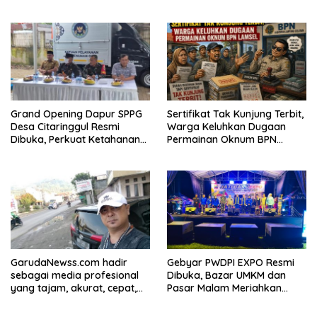
Grand Opening Dapur SPPG
Sertifikat Tak Kunjung Terbit,
Desa Citaringgul Resmi
Warga Keluhkan Dugaan
Dibuka, Perkuat Ketahanan
Permainan Oknum BPN
Pangan dan Ekonomi Warga
Lamsel
GarudaNewss.com hadir
Gebyar PWDPI EXPO Resmi
sebagai media profesional
Dibuka, Bazar UMKM dan
yang tajam, akurat, cepat,
Pasar Malam Meriahkan
tepat, tegas, lugas, dan
Tanjung Bintang
berani. Media ini