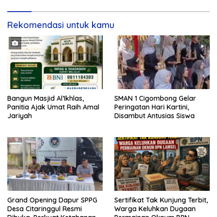
berkomitmen untuk selalu
memberikan informasi yang
berkualitas serta menjadi
Rekomendasi untuk kamu
Bangun Masjid Al’Ikhlas,
SMAN 1 Cigombong Gelar
Panitia Ajak Umat Raih Amal
Peringatan Hari Kartini,
Jariyah
Disambut Antusias Siswa
Grand Opening Dapur SPPG
Sertifikat Tak Kunjung Terbit,
Desa Citaringgul Resmi
Warga Keluhkan Dugaan