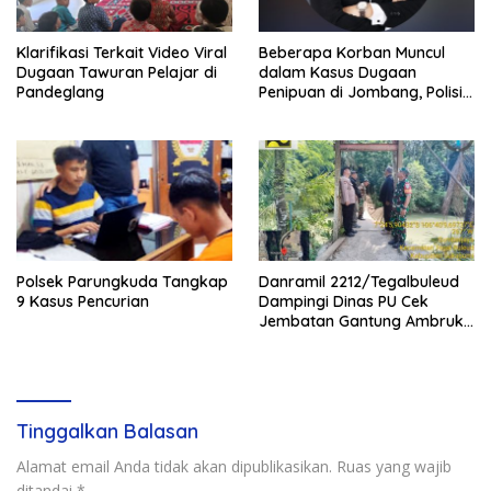
menjadi perhatian publik.
Klarifikasi Terkait Video Viral
Beberapa Korban Muncul
Dugaan Tawuran Pelajar di
dalam Kasus Dugaan
Pandeglang
Penipuan di Jombang, Polisi
Diminta Bertindak
Polsek Parungkuda Tangkap
Danramil 2212/Tegalbuleud
9 Kasus Pencurian
Dampingi Dinas PU Cek
Jembatan Gantung Ambruk
di Desa Sumberjaya
Tinggalkan Balasan
Alamat email Anda tidak akan dipublikasikan.
Ruas yang wajib
ditandai
*