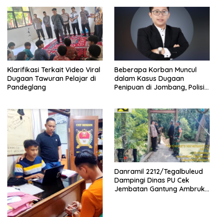
usaha bersama aparat dan
warga menempuh jalur
mediasi untuk menjaga
kondusivitas lingkungan,
sementara aspek
keselamatan kerja tetap
menjadi perhatian publik.
Klarifikasi Terkait Video Viral
Beberapa Korban Muncul
Dugaan Tawuran Pelajar di
dalam Kasus Dugaan
Pandeglang
Penipuan di Jombang, Polisi
Diminta Bertindak
Danramil 2212/Tegalbuleud
Dampingi Dinas PU Cek
Jembatan Gantung Ambruk
di Desa Sumberjaya