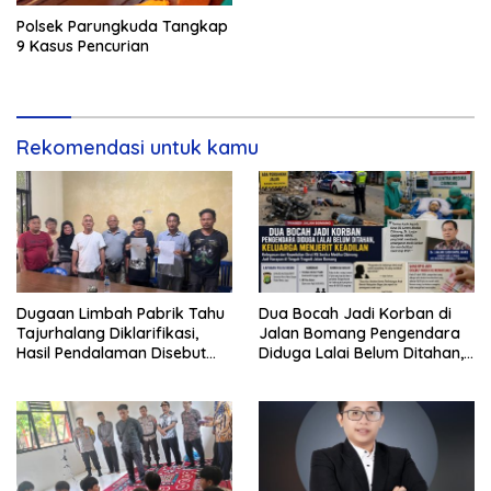
Polsek Parungkuda Tangkap
9 Kasus Pencurian
Rekomendasi untuk kamu
Dugaan Limbah Pabrik Tahu
Dua Bocah Jadi Korban di
Tajurhalang Diklarifikasi,
Jalan Bomang Pengendara
Hasil Pendalaman Disebut
Diduga Lalai Belum Ditahan,
Nihil Pencemaran Pelaku
Keluarga Menjerit Keadilan
usaha bersama aparat dan
warga menempuh jalur
mediasi untuk menjaga
kondusivitas lingkungan,
sementara aspek
keselamatan kerja tetap