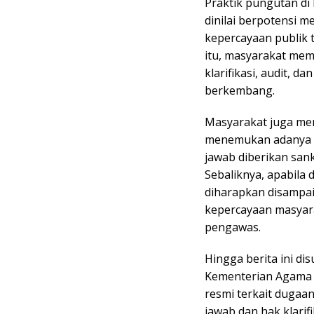
Praktik pungutan di
dinilai berpotensi 
kepercayaan publik 
itu, masyarakat me
klarifikasi, audit, 
berkembang.
Masyarakat juga men
menemukan adanya p
jawab diberikan san
Sebaliknya, apabila 
diharapkan disampai
kepercayaan masyara
pengawas.
Hingga berita ini d
Kementerian Agama
resmi terkait dugaa
jawab dan hak klari