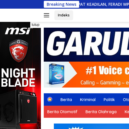
Langsung
UUN BELUM DAPAT KEADILAN, FERADI WPI SIAP “GEBER” POLDA
Breaking News
ke
konten
Indeks
tutup
H
Berita
Kriminal
Politik
Ot
o
m
Berita Otomotif
Berita Olahraga
K
e