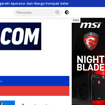
Warga Kompak Gelar Opsih Demi Lingkungan Bersih dan Sehat
tutup