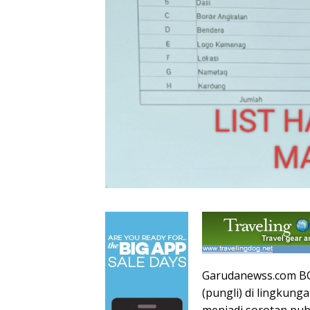
Garudanewss.com BOG
(pungli) di lingkun
menjadi sorotan pub