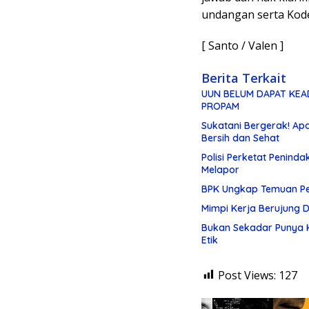
undangan serta Kode 
[ Santo / Valen ]
Berita Terkait
UUN BELUM DAPAT KEAD
PROPAM
Sukatani Bergerak! A
Bersih dan Sehat
Polisi Perketat Penind
Melapor
BPK Ungkap Temuan Pen
Mimpi Kerja Berujung 
Bukan Sekadar Punya K
Etik
Post Views:
127