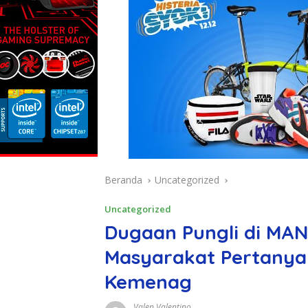
Beranda
Uncategorized
Uncategorized
Dugaan Pungli di MAN
Masyarakat Pertany
Kemenag
Valen Valentino