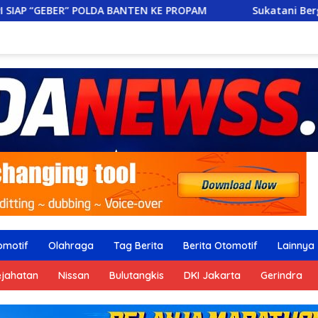
 BANTEN KE PROPAM
Sukatani Bergerak! Aparatur dan 
omotif
Olahraga
Tag Berita
Berita Otomotif
Lainnya
ejahatan
Nissan
Bulutangkis
DKI Jakarta
Gerindra