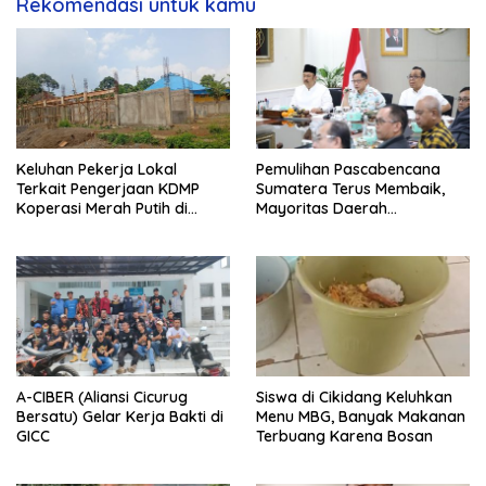
Rekomendasi untuk kamu
Keluhan Pekerja Lokal
Pemulihan Pascabencana
Terkait Pengerjaan KDMP
Sumatera Terus Membaik,
Koperasi Merah Putih di
Mayoritas Daerah
Kelurahan Rancamaya
Terdampak Kembali Normal
A-CIBER (Aliansi Cicurug
Siswa di Cikidang Keluhkan
Bersatu) Gelar Kerja Bakti di
Menu MBG, Banyak Makanan
GICC
Terbuang Karena Bosan