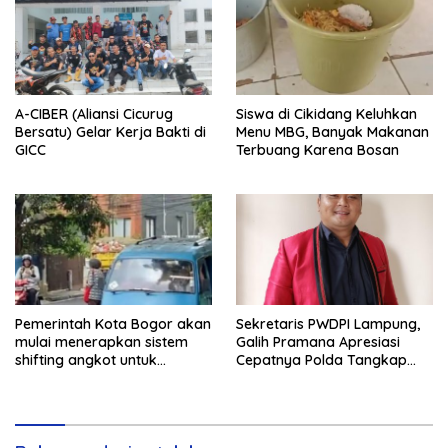
A-CIBER (Aliansi Cicurug
Siswa di Cikidang Keluhkan
Bersatu) Gelar Kerja Bakti di
Menu MBG, Banyak Makanan
GICC
Terbuang Karena Bosan
Pemerintah Kota Bogor akan
Sekretaris PWDPI Lampung,
mulai menerapkan sistem
Galih Pramana Apresiasi
shifting angkot untuk
Cepatnya Polda Tangkap
kendaraan dari Kabupaten
Pelaku Rudapaksa Anak di
Bogor yang masuk ke
Natar
wilayah kota.