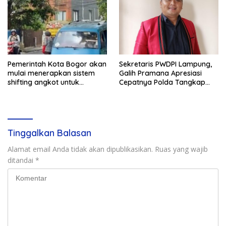
Pemerintah Kota Bogor akan
Sekretaris PWDPI Lampung,
mulai menerapkan sistem
Galih Pramana Apresiasi
shifting angkot untuk
Cepatnya Polda Tangkap
kendaraan dari Kabupaten
Pelaku Rudapaksa Anak di
Bogor yang masuk ke
Natar
wilayah kota.
Tinggalkan Balasan
Alamat email Anda tidak akan dipublikasikan.
Ruas yang wajib
ditandai
*