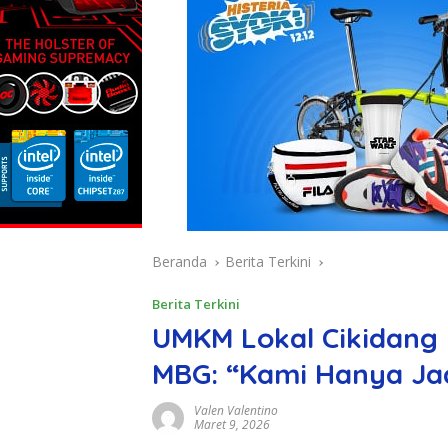
Beranda
Berita Terkini
Berita Terkini
UMKM Lokal Cikidang 
MBG: “Kami Hanya Ja
Valen Valentino
Maret 9, 2026