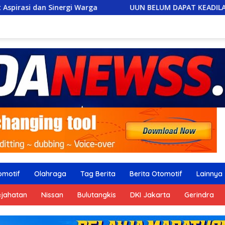
 Warga
UUN BELUM DAPAT KEADILAN, FERADI WPI SIAP 
omotif
Olahraga
Tag Berita
Berita Otomotif
Lainnya
ejahatan
Nissan
Bulutangkis
DKI Jakarta
Gerindra