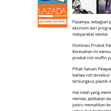
Pasalnya, sebagian p
ekonomi dari progra
masyarakat sekitar.
​Dominasi Produk Pa
​Keresahan ini menc
produk roti muffin y
Pihak Satuan Pelaya
bahwa roti tersebut 
terbungkus plastik in
​Hal inilah yang mem
menilai, pelibatan d
justru mematikan ke