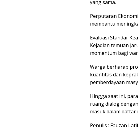
yang sama.
​Perputaran Ekonomi
membantu meningkat
​Evaluasi Standar K
​Kejadian temuan ja
momentum bagi warg
Warga berharap pro
kuantitas dan kepra
pemberdayaan masya
​Hingga saat ini, p
ruang dialog dengan
masuk dalam daftar 
Penulis : Fauzan Lat