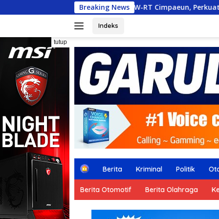
Langsung
Arisan RW-RT Cimpaeun, Perkuat Aspirasi dan Sinergi
Breaking News
ke
konten
Indeks
tutup
H
Berita
Kriminal
Politik
Ot
o
m
Berita Otomotif
Berita Olahraga
K
e