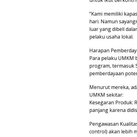
untuk ikut berkontri
​”Kami memiliki kapa
hari. Namun sayangn
luar yang dibeli dal
pelaku usaha lokal.
​Harapan Pemberday
​Para pelaku UMKM 
program, termasuk S
pemberdayaan potens
Menurut mereka, ad
UMKM sekitar:
​Kesegaran Produk: 
panjang karena didi
​Pengawasan Kualita
control) akan lebih