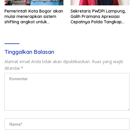
Pemerintah Kota Bogor akan
Sekretaris PWDPI Lampung,
mulai menerapkan sistem
Galih Pramana Apresiasi
shifting angkot untuk
Cepatnya Polda Tangkap
kendaraan dari Kabupaten
Pelaku Rudapaksa Anak di
Bogor yang masuk ke
Natar
wilayah kota.
Tinggalkan Balasan
Alamat email Anda tidak akan dipublikasikan.
Ruas yang wajib
ditandai
*