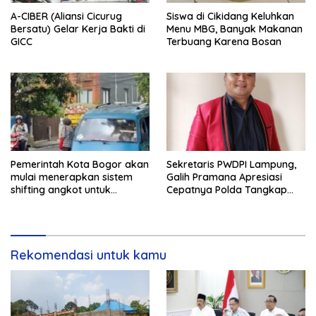
A-CIBER (Aliansi Cicurug
Siswa di Cikidang Keluhkan
Bersatu) Gelar Kerja Bakti di
Menu MBG, Banyak Makanan
GICC
Terbuang Karena Bosan
Pemerintah Kota Bogor akan
Sekretaris PWDPI Lampung,
mulai menerapkan sistem
Galih Pramana Apresiasi
shifting angkot untuk
Cepatnya Polda Tangkap
kendaraan dari Kabupaten
Pelaku Rudapaksa Anak di
Bogor yang masuk ke
Natar
wilayah kota.
Rekomendasi untuk kamu