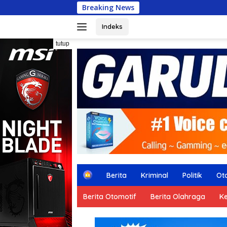
Langsung
Breaking News
HIL
ke
konten
Indeks
tutup
H
Berita
Kriminal
Politik
Ot
o
m
Berita Otomotif
Berita Olahraga
K
e