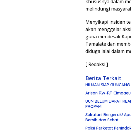
khususnya dalam m
melindungi masyarak
Menyikapi insiden t
akan menggelar aksi
guna mendesak Kapo
Tamalate dan membe
diduga lalai dalam 
[ Redaksi ]
Berita Terkait
HILMAN SIAP GUNCANG 
Arisan RW-RT Cimpaeun
UUN BELUM DAPAT KEAD
PROPAM
Sukatani Bergerak! A
Bersih dan Sehat
Polisi Perketat Penind