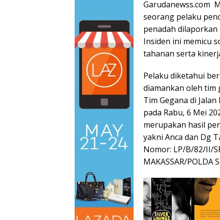
Garudanewss.com MA
seorang pelaku penc
penadah dilaporkan m
Insiden ini memicu 
tahanan serta kinerj
Pelaku diketahui ber
diamankan oleh tim
Tim Gegana di Jala
pada Rabu, 6 Mei 20
merupakan hasil pe
yakni Anca dan Dg Ta
Nomor: LP/B/82/II
MAKASSAR/POLDA S