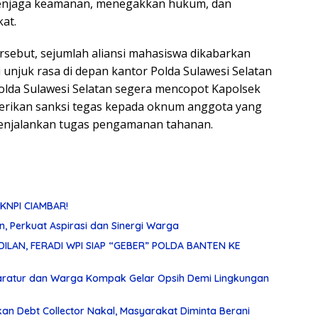
enjaga keamanan, menegakkan hukum, dan
at.
ersebut, sejumlah aliansi mahasiswa dikabarkan
 unjuk rasa di depan kantor Polda Sulawesi Selatan
lda Sulawesi Selatan segera mencopot Kapolsek
rikan sanksi tegas kepada oknum anggota yang
menjalankan tugas pengamanan tahanan.
KNPI CIAMBAR!
, Perkuat Aspirasi dan Sinergi Warga
ILAN, FERADI WPI SIAP “GEBER” POLDA BANTEN KE
paratur dan Warga Kompak Gelar Opsih Demi Lingkungan
akan Debt Collector Nakal, Masyarakat Diminta Berani