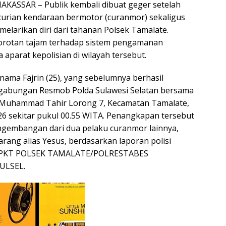
KASSAR – Publik kembali dibuat geger setelah
urian kendaraan bermotor (curanmor) sekaligus
elarikan diri dari tahanan Polsek Tamalate.
sorotan tajam terhadap sistem pengamanan
a aparat kepolisian di wilayah tersebut.
nama Fajrin (25), yang sebelumnya berhasil
 gabungan Resmob Polda Sulawesi Selatan bersama
n Muhammad Tahir Lorong 7, Kecamatan Tamalate,
26 sekitar pukul 00.55 WITA. Penangkapan tersebut
ngembangan dari dua pelaku curanmor lainnya,
rang alias Yesus, berdasarkan laporan polisi
/SPKT POLSEK TAMALATE/POLRESTABES
ULSEL.