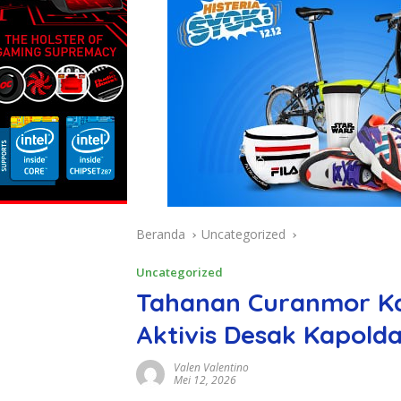
Beranda
Uncategorized
Uncategorized
Tahanan Curanmor Kab
Aktivis Desak Kapold
Valen Valentino
Mei 12, 2026