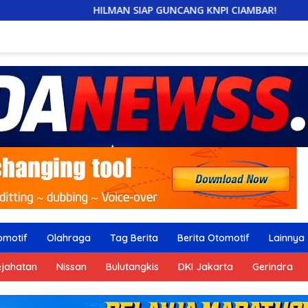
MAN SIAP GUNCANG KNPI CIAMBAR!
Arisan RW-RT Cimpae
omotif
Olahraga
Tag Berita
Berita Otomotif
Lainnya
ejahatan
Nissan
Bulutangkis
DKI Jakarta
Gerindra