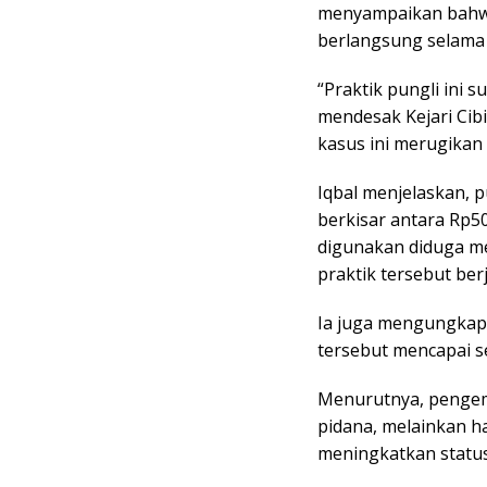
menyampaikan bahwa 
berlangsung selama 
“Praktik pungli ini 
mendesak Kejari Cib
kasus ini merugikan
Iqbal menjelaskan, 
berkisar antara Rp5
digunakan diduga me
praktik tersebut berj
Ia juga mengungkapk
tersebut mencapai se
Menurutnya, pengem
pidana, melainkan h
meningkatkan status