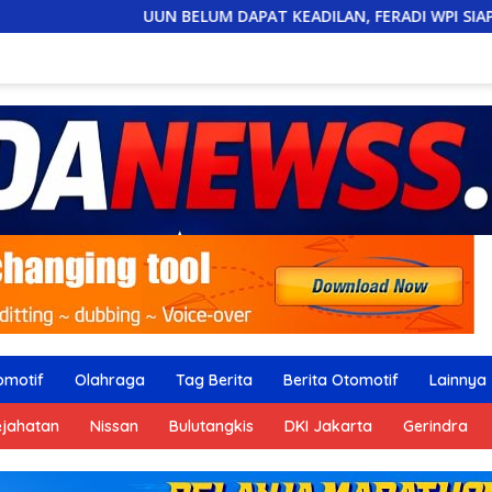
BELUM DAPAT KEADILAN, FERADI WPI SIAP “GEBER” POLDA BANTE
omotif
Olahraga
Tag Berita
Berita Otomotif
Lainnya
ejahatan
Nissan
Bulutangkis
DKI Jakarta
Gerindra