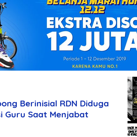
bong Berinisial RDN Diduga
si Guru Saat Menjabat
g