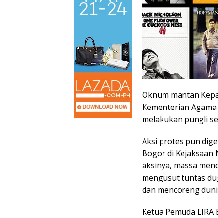
Oknum mantan Kepal
Kementerian Agama 
melakukan pungli se
Aksi protes pun dig
Bogor di Kejaksaan N
aksinya, massa men
mengusut tuntas dug
dan mencoreng dunia
Ketua Pemuda LIRA B