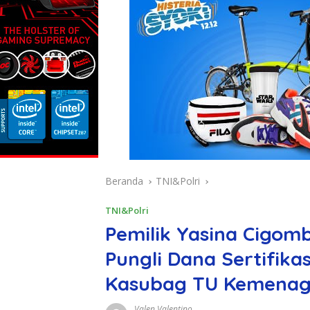
Beranda
TNI&Polri
TNI&Polri
Pemilik Yasina Cigom
Pungli Dana Sertifika
Kasubag TU Kemena
Valen Valentino