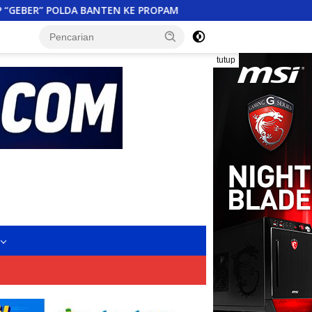
N KE PROPAM
Sukatani Bergerak! Aparatur dan Warga 
tutup