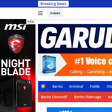
Langsung
Breaking News
UUN 
ke
konten
Indeks
tutup
H
Berita
Kriminal
Politik
Ot
o
m
Berita Otomotif
Berita Olahraga
K
e