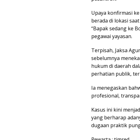
Upaya konfirmasi ke
berada di lokasi saa
“Bapak sedang ke Bog
pegawai yayasan.
Terpisah, Jaksa Agu
sebelumnya menekan
hukum di daerah da
perhatian publik, t
Ia menegaskan bahw
profesional, transpar
Kasus ini kini menj
yang berharap adany
dugaan praktik pungl
Pewarta : timred